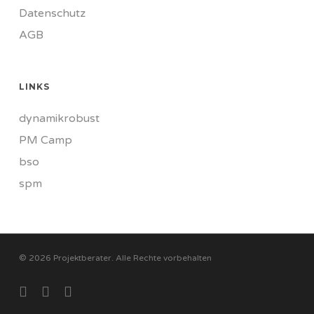
Datenschutz
AGB
LINKS
dynamikrobust
PM Camp
bso
spm
© 2026 Projektberater. Alle Rechte vorbehalten
twitter
linkedin
RSS